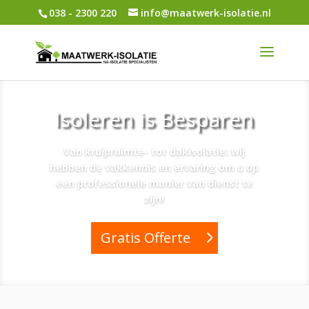
038 - 2300 220
info@maatwerk-isolatie.nl
Isoleren is Besparen
Van kruipruimte- tot dakisolatie: wij
hebben de vakkennis en ervaring om u op
een professionele manier van dienst te
zijn!
Gratis Offerte