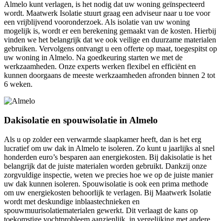
Almelo kunt verlagen, is het nodig dat uw woning geïnspecteerd
wordt. Maatwerk Isolatie stuurt graag een adviseur naar u toe voor
een vrijblijvend vooronderzoek. Als isolatie van uw woning
mogelijk is, wordt er een berekening gemaakt van de kosten. Hierbij
vinden we het belangrijk dat we ook veilige en duurzame materialen
gebruiken. Vervolgens ontvangt u een offerte op maat, toegespitst op
uw woning in Almelo. Na goedkeuring starten we met de
werkzaamheden. Onze experts werken flexibel en efficiënt en
kunnen doorgaans de meeste werkzaamheden afronden binnen 2 tot
6 weken.
Dakisolatie en spouwisolatie in Almelo
Als u op zolder een verwarmde slaapkamer heeft, dan is het erg
lucratief om uw dak in Almelo te isoleren. Zo kunt u jaarlijks al snel
honderden euro’s besparen aan energiekosten. Bij dakisolatie is het
belangrijk dat de juiste materialen worden gebruikt. Dankzij onze
zorgvuldige inspectie, weten we precies hoe we op de juiste manier
uw dak kunnen isoleren. Spouwisolatie is ook een prima methode
om uw energiekosten behoorlijk te verlagen. Bij Maatwerk Isolatie
wordt met deskundige inblaastechnieken en
spouwmuurisolatiematerialen gewerkt. Dit verlaagt de kans op
toekomstige vochtprobleem aanzienlijk, in vergelijking met andere