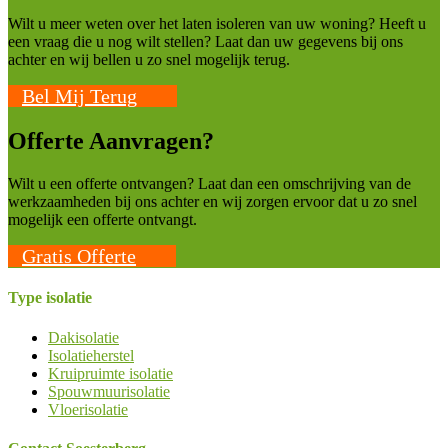
Wilt u meer weten over het laten isoleren van uw woning? Heeft u
een vraag die u nog wilt stellen? Laat dan uw gegevens bij ons
achter en wij bellen u zo snel mogelijk terug.
Bel Mij Terug
Offerte Aanvragen?
Wilt u een offerte ontvangen? Laat dan een omschrijving van de
werkzaamheden bij ons achter en wij zorgen ervoor dat u zo snel
mogelijk een offerte ontvangt.
Gratis Offerte
Type isolatie
Dakisolatie
Isolatieherstel
Kruipruimte isolatie
Spouwmuurisolatie
Vloerisolatie