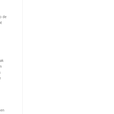
op de
ht
dak
en
s
e
 en