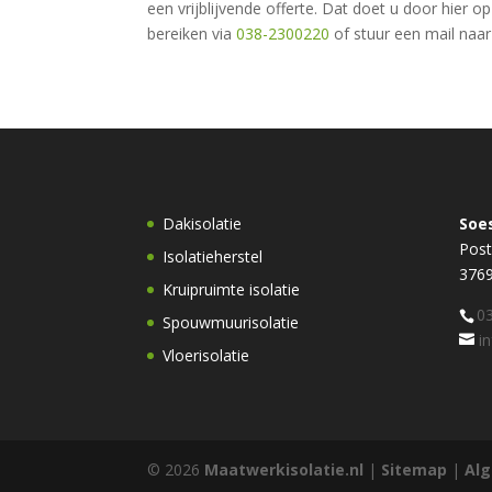
een vrijblijvende offerte. Dat doet u door hier op
bereiken via
038-2300220
of stuur een mail naa
Dakisolatie
Soe
Post
Isolatieherstel
3769
Kruipruimte isolatie
0
Spouwmuurisolatie
i
Vloerisolatie
© 2026
Maatwerkisolatie.nl
|
Sitemap
|
Al