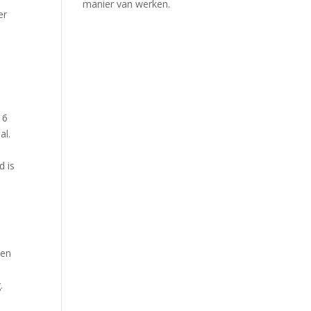
manier van werken.
er
 6
al.
d is
oen
.