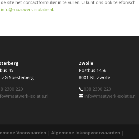
 de site het contactformulier in te vullen. U kunt ons ook telefonisch
r
info@maatwerk-isolatie.nl
.
sterberg
Zwolle
bus 45
Postbus 1456
 ZG Soesterberg
8001 BL Zwolle
38 2300 220
038 2300 220
nfo@maatwerk-isolatie.nl
info@maatwerk-isolatie.nl
gemene Voorwaarden
|
Algemene Inkoopvoorwaarden
|