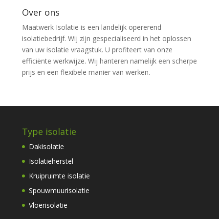
Over ons
Maatwerk Isolatie is een landelijk opererend
isolatiebedrijf. Wij zijn gespecialiseerd in het oplossen
van uw isolatie vraagstuk. U profiteert van onze
efficiënte werkwijze. Wij hanteren namelijk een scherpe
prijs en een flexibele manier van werken.
Type isolatie
Dakisolatie
Isolatieherstel
Kruipruimte isolatie
Spouwmuurisolatie
Vloerisolatie